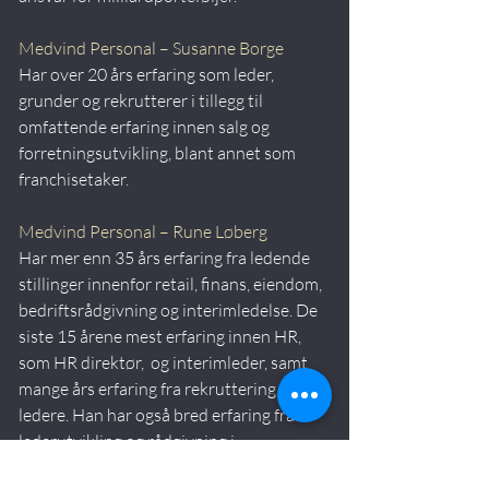
Medvind Personal – Susanne Borge
Har over 20 års erfaring som leder, 
grunder og rekrutterer i tillegg til 
omfattende erfaring innen salg og 
forretningsutvikling, blant annet som 
franchisetaker.
​Medvind Personal – Rune Løberg
Har mer enn 35 års erfaring fra ledende 
stillinger innenfor retail, finans, eiendom, 
bedriftsrådgivning og interimledelse. De 
siste 15 årene mest erfaring innen HR, 
som HR direktør,  og interimleder, samt 
mange års erfaring fra rekruttering av 
ledere. Han har også bred erfaring fra 
lederutvikling og rådgivning i 
organisasjonsutviklingsprosesser.