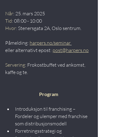
Når
: 25. mars 2025
Tid
: 08:00 - 10:00
Hvor
: Stenersgata 2A, Oslo sentrum.
Påmelding: 
harpers.no/seminar
eller alternativt epost: 
post@harpers.no
Servering
: Frokostbuffet ved ankomst, 
kaffe og te.
Program
Introduksjon til franchising – 
Fordeler og ulemper med franchise 
som distribusjonsmodell
Forretningsstrategi og 