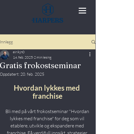
Innlegg
eirikjn0
14. feb. 2025
2 min lesing
Gratis frokostseminar
Oppdatert:
20. feb. 2025
Hvordan lykkes med 
franchise
Bli med på vårt frokostseminar "Hvordan 
lykkes med franchise" for deg som vil 
etablere, utvikle og ekspandere med 
franchise. Få verdifull innsikt, strategier 