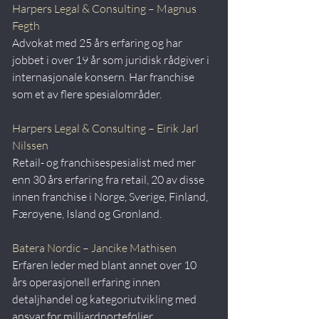
Harpers Legal & Consulting – Magnus 
Fegth
Advokat med 25 års erfaring og har 
jobbet i over 19 år som juridisk rådgiver i 
internasjonale konsern. Har franchise 
som et av flere spesialområder.
​Harpers Legal & Consulting – Eirik Jarl 
Nilssen
Retail- og franchisespesialist med mer 
enn 30 års erfaring fra retail, 20 av disse 
innen franchise i Norge, Sverige, Finland, 
Færøyene, Island og Grønland.
Batera Nordic – Jancike Mathisen
Erfaren leder med blant annet over 10 
års operasjonell erfaring innen 
detaljhandel og kategoriutvikling med 
ansvar for milliardporteføljer.